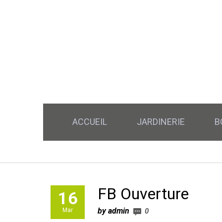
ACCUEIL
JARDINERIE
B
FB Ouverture
16
by admin
Mar
0