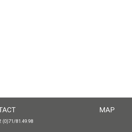
TACT
MAP
32 (0)71/81.49.98