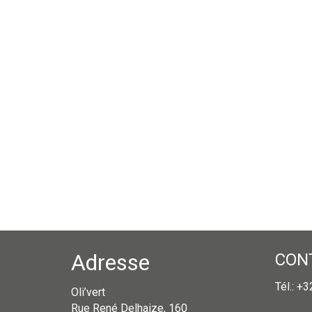
Adresse
CON
Tél.: +
Oli’vert
Rue René Delhaize, 160