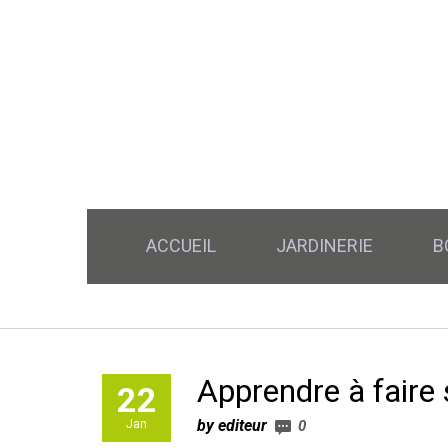
ACCUEIL
JARDINERIE
B
Apprendre à faire
22
by editeur
Jan
0