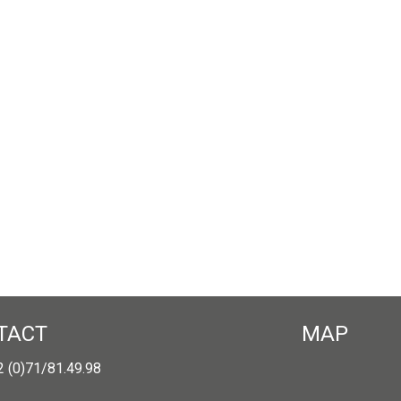
TACT
MAP
32 (0)71/81.49.98