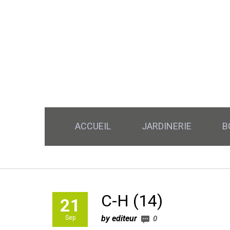
ACCUEIL
JARDINERIE
B
C-H (14)
21
by editeur
Sep
0