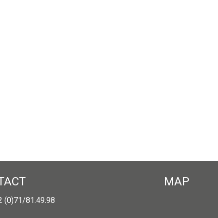
TACT
MAP
32 (0)71/81.49.98