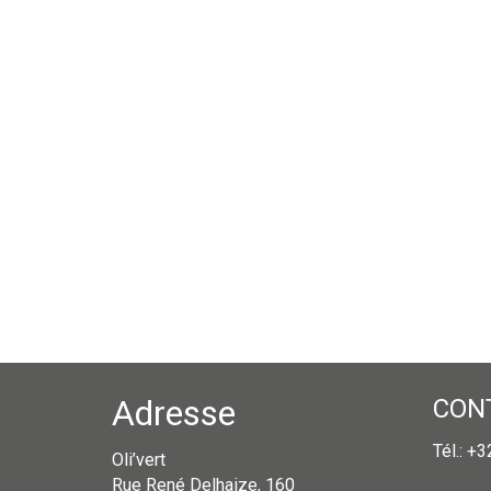
Adresse
CON
Tél.: +
Oli’vert
Rue René Delhaize, 160